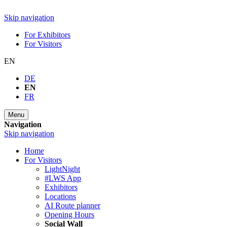
Skip navigation
For Exhibitors
For Visitors
EN
DE
EN
FR
Menu
Navigation
Skip navigation
Home
For Visitors
LightNight
#LWS App
Exhibitors
Locations
AI Route planner
Opening Hours
Social Wall