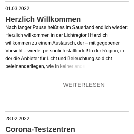
01.03.2022
Herzlich Willkommen
Nach langer Pause heißt es im Sauerland endlich wieder:
Herzlich willkommen in der Lichtregion! Herzlich
willkommen zu einem Austausch, der – mit gegebener
Vorsicht – wieder persönlich stattfindet! In der Region, in
der die Anbieter für Licht und Beleuchtung so dicht
beieinanderliegen, wie in keiner anderen, werden wieder
die Neuheiten der Lichtbranche im Rahmen der
Lichtwoche Sauerland erlebbar gemacht. Und das zum
WEITERLESEN
nunmehr zehnten Mal! Die Ausstellungen sind allesamt
hergerichtet, um endlich wieder vor Ort ein Bild von
Trends und Entwicklungen der Branche zu erhalten. Um
mit Herstellern und Händlern von Angesicht zu Angesicht
28.02.2022
zu sprechen, ohne das dabei das persönliche durch
Corona-Testzentren
Webcams oder Mikrophone verloren geht. Und ganz