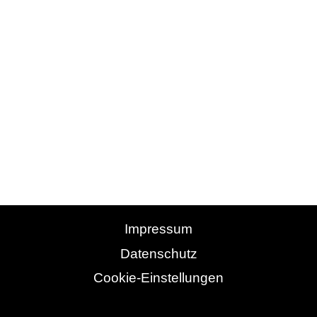
Wer die Aussteller der Lichtwoche Sauerland besuchen
möchte, kann sich ab sofort
ONLINE
anmelden. Sichern
Sie sich noch heute Ihr persönliches Ticket und erleben
Sie die neuesten Trends in Sachen Licht und
Beleuchtung!
Impressum
Datenschutz
Cookie-Einstellungen