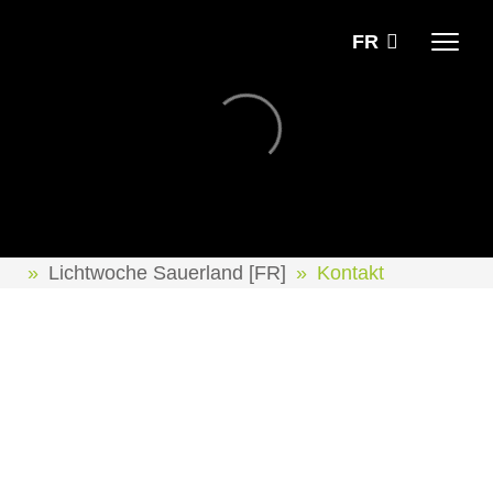
FR
Lichtwoche Sauerland [FR]
Kontakt
Pour toute question ou suggestion, vous pouvez nous
joindre par téléphone au
+49 (0)2932 4940889
ou par e-
mail à l'adresse
info [at] lichtwoche-sauerland.de
La responsabilité stratégique de la Lichtwoche Sauerland