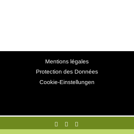
incombe aux « porte-parole » de la Lichtwoche Sauerland,
qui sont désignés à tour de rôle parmi les participants.
Pour l'année 2026, cette fonction est assurée par M. Alois
Fischer (Fischer & Honsel GmbH) et M. Andreas Kuhrt
(EGLO Leuchten Handels GmbH).
Mentions légales
Protection des Données
Cookie-Einstellungen