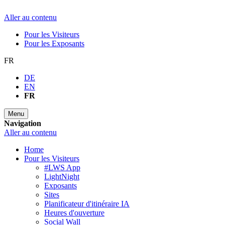
Aller au contenu
Pour les Visiteurs
Pour les Exposants
FR
DE
EN
FR
Menu
Navigation
Aller au contenu
Home
Pour les Visiteurs
#LWS App
LightNight
Exposants
Sites
Planificateur d'itinéraire IA
Heures d'ouverture
Social Wall