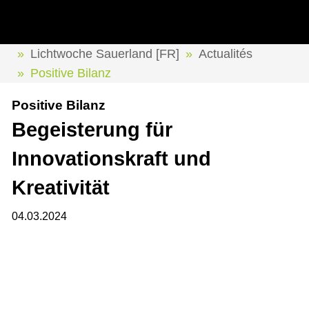
Lichtwoche Sauerland [FR]
Actualités
Positive Bilanz
Positive Bilanz
Begeisterung für
Innovationskraft und
Kreativität
04.03.2024
40 Unternehmen aus Deutschland, Österreich, den
Niederlanden, Schweden, Polen und Italien zeigten auf
der Lichtwoche Sauerland den über 3.000 internationalen
Besucherinnen und Besuchern eine Woche lang, was