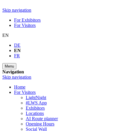
Skip navigation
For Exhibitors
For Visitors
EN
DE
EN
FR
Menu
Navigation
Skip navigation
Home
For Visitors
LightNight
#LWS App
Exhibitors
Locations
AI Route planner
Opening Hours
Social Wall