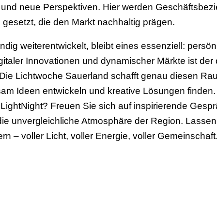
 und neue Perspektiven. Hier werden Geschäftsbezie
gesetzt, die den Markt nachhaltig prägen.
ändig weiterentwickelt, bleibt eines essenziell: persö
gitaler Innovationen und dynamischer Märkte ist der
. Die Lichtwoche Sauerland schafft genau diesen Rau
am Ideen entwickeln und kreative Lösungen finden. 
r LightNight? Freuen Sie sich auf inspirierende Ges
die unvergleichliche Atmosphäre der Region. Lassen 
n – voller Licht, voller Energie, voller Gemeinschaft
rfolgsgeschichte sind. Auf die nächsten 20 Jahre – v
 leuchtender Ideen. Willkommen im Sauerland!